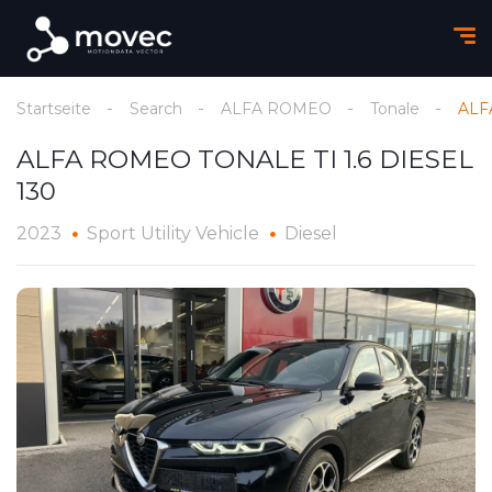
Startseite
Search
ALFA ROMEO
Tonale
ALF
ALFA ROMEO TONALE TI 1.6 DIESEL
130
2023
Sport Utility Vehicle
Diesel